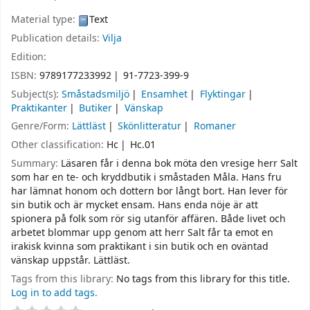
Material type:
Text
Publication details:
Vilja
Edition:
ISBN:
9789177233992
91-7723-399-9
Subject(s):
Småstadsmiljö
Ensamhet
Flyktingar
Praktikanter
Butiker
Vänskap
Genre/Form:
Lättläst
Skönlitteratur
Romaner
Other classification:
Hc
Hc.01
Summary:
Läsaren får i denna bok möta den vresige herr Salt
som har en te- och kryddbutik i småstaden Måla. Hans fru
har lämnat honom och dottern bor långt bort. Han lever för
sin butik och är mycket ensam. Hans enda nöje är att
spionera på folk som rör sig utanför affären. Både livet och
arbetet blommar upp genom att herr Salt får ta emot en
irakisk kvinna som praktikant i sin butik och en oväntad
vänskap uppstår. Lättläst.
Tags from this library:
No tags from this library for this title.
Log in to add tags.