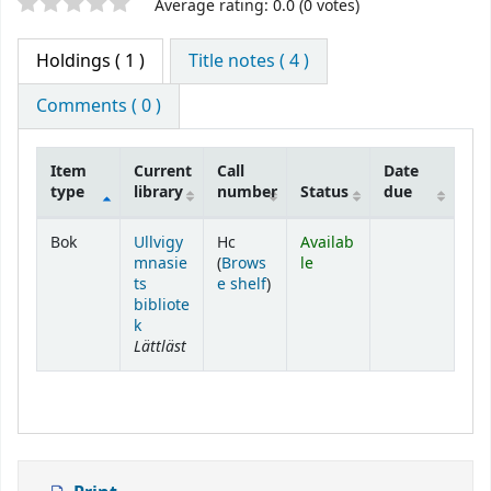
Star ratings
Average rating: 0.0 (0 votes)
Holdings
( 1 )
Title notes ( 4 )
Comments ( 0 )
Item
Current
Call
Date
type
library
number
Status
due
Holdings
Bok
Ullvigy
Hc
Availab
mnasie
(
Brows
le
(Opens below)
ts
e shelf
)
bibliote
k
Lättläst