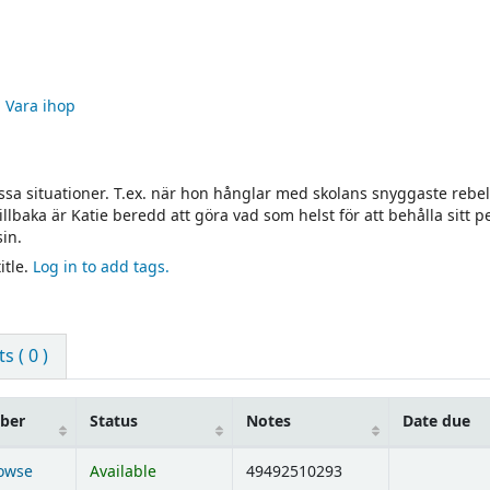
Vara ihop
vissa situationer. T.ex. när hon hånglar med skolans snyggaste rebe
baka är Katie beredd att göra vad som helst för att behålla sitt per
in.
itle.
Log in to add tags.
 ( 0 )
mber
Status
Notes
Date due
owse
Available
49492510293