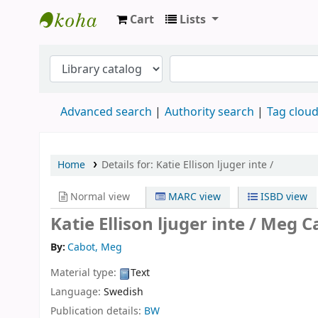
Cart
Lists
Köpings skolor
Advanced search
Authority search
Tag clou
Home
Details for:
Katie Ellison ljuger inte /
Normal view
MARC view
ISBD view
Katie Ellison ljuger inte /
Meg Ca
By:
Cabot, Meg
Material type:
Text
Language:
Swedish
Publication details:
BW