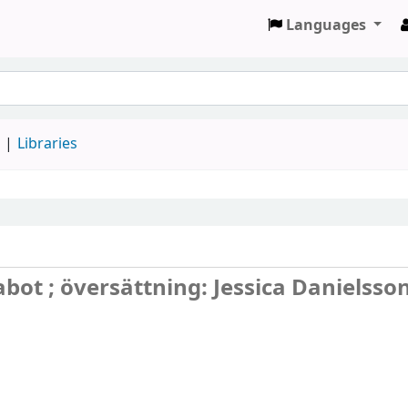
Languages
d
Libraries
bot ; översättning: Jessica Danielsso