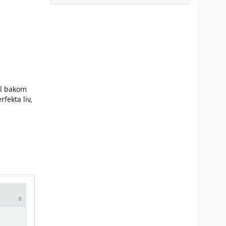
ll bakom
fekta liv,