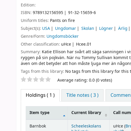
Edition:
ISBN:
9789132156595
91-32-15659-6
Uniform titles:
Pants on fire
Subject(s):
USA
Ungdomar
Skolan
Lögner
Ärlig
Genre/Form:
Ungdomsböcker
Other classification:
uHce
Hcee.01
Summary:
Katie Ellison har svårt att säga sanningen i 
ryggen på sin pojkvän. När nu Tommy Sullivan kommit till
även om det betyder att hon måste ljuga mer än någons
Tags from this library:
No tags from this library for this t
Star ratings
Average rating: 0.0 (0 votes)
Holdings
( 1 )
Title notes ( 3 )
Comments
Item type
Current library
Call nu
Holdings
Barnbok
Scheeleskolans
uHce (
Br