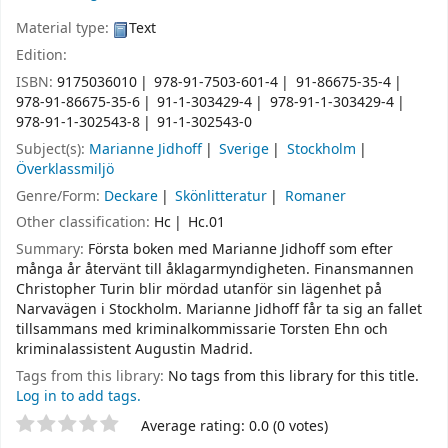
Material type:
Text
Edition:
ISBN:
9175036010
978-91-7503-601-4
91-86675-35-4
978-91-86675-35-6
91-1-303429-4
978-91-1-303429-4
978-91-1-302543-8
91-1-302543-0
Subject(s):
Marianne Jidhoff
Sverige
Stockholm
Överklassmiljö
Genre/Form:
Deckare
Skönlitteratur
Romaner
Other classification:
Hc
Hc.01
Summary:
Första boken med Marianne Jidhoff som efter
många år återvänt till åklagarmyndigheten. Finansmannen
Christopher Turin blir mördad utanför sin lägenhet på
Narvavägen i Stockholm. Marianne Jidhoff får ta sig an fallet
tillsammans med kriminalkommissarie Torsten Ehn och
kriminalassistent Augustin Madrid.
Tags from this library:
No tags from this library for this title.
Log in to add tags.
Star ratings
Average rating: 0.0 (0 votes)