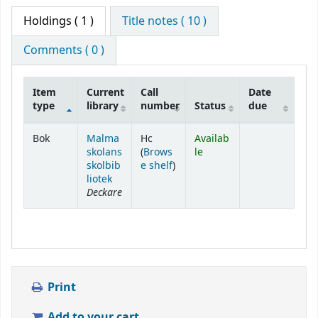
Holdings
( 1 )
Title notes ( 10 )
Comments ( 0 )
Item
Current
Call
Date
type
library
number
Status
due
Holdings
Bok
Malma
Hc
Availab
skolans
(
Brows
le
(Opens below)
skolbib
e shelf
)
liotek
Deckare
Print
Add to your cart