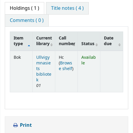
Holdings
( 1 )
Title notes ( 4 )
Comments ( 0 )
Item
Current
Call
Date
type
library
number
Status
due
Holdings
Bok
Ullvigy
Hc
Availab
mnasie
(
Brows
le
(Opens below)
ts
e shelf
)
bibliote
k
01
Print