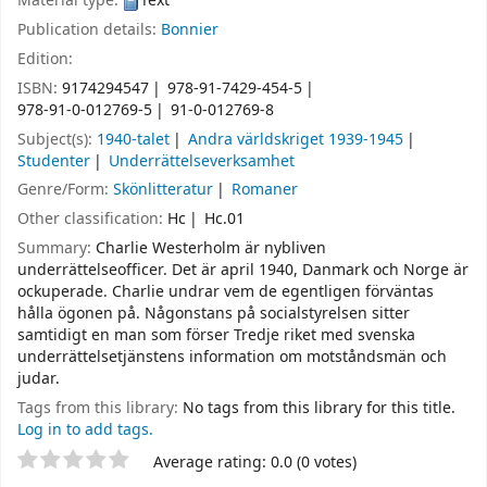
Material type:
Text
Publication details:
Bonnier
Edition:
ISBN:
9174294547
978-91-7429-454-5
978-91-0-012769-5
91-0-012769-8
Subject(s):
1940-talet
Andra världskriget 1939-1945
Studenter
Underrättelseverksamhet
Genre/Form:
Skönlitteratur
Romaner
Other classification:
Hc
Hc.01
Summary:
Charlie Westerholm är nybliven
underrättelseofficer. Det är april 1940, Danmark och Norge är
ockuperade. Charlie undrar vem de egentligen förväntas
hålla ögonen på. Någonstans på socialstyrelsen sitter
samtidigt en man som förser Tredje riket med svenska
underrättelsetjänstens information om motståndsmän och
judar.
Tags from this library:
No tags from this library for this title.
Log in to add tags.
Star ratings
Average rating: 0.0 (0 votes)