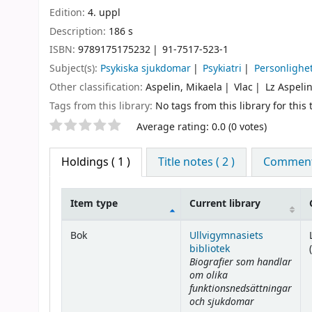
Edition:
4. uppl
Description:
186 s
ISBN:
9789175175232
91-7517-523-1
Subject(s):
Psykiska sjukdomar
Psykiatri
Personlighe
Other classification:
Aspelin, Mikaela
Vlac
Lz Aspeli
Tags from this library:
No tags from this library for this t
Star ratings
Average rating: 0.0 (0 votes)
Holdings
( 1 )
Title notes ( 2 )
Comments
Item type
Current library
Holdings
Bok
Ullvigymnasiets
bibliotek
(
Biografier som handlar
om olika
funktionsnedsättningar
och sjukdomar