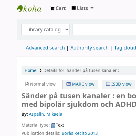
Cart
Lists
Köpings skolor
Advanced search
Authority search
Tag clou
Home
Details for:
Sänder på tusen kanaler :
Normal view
MARC view
ISBD view
Sänder på tusen kanaler : en 
med bipolär sjukdom och ADHD
By:
Aspelin, Mikaela
Material type:
Text
Publication details:
Borås
Recito
2013