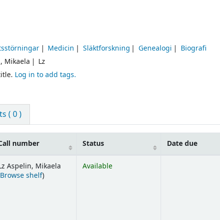
tsstörningar
Medicin
Släktforskning
Genealogi
Biografi
n, Mikaela
Lz
itle.
Log in to add tags.
 ( 0 )
Call number
Status
Date due
Lz Aspelin, Mikaela
Available
(Opens below)
Browse shelf
)