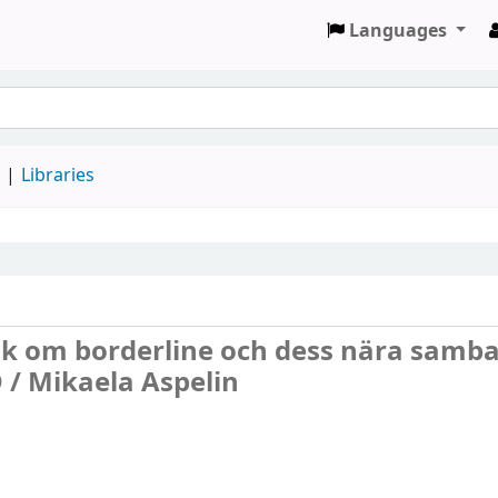
Languages
d
Libraries
bok om borderline och dess nära samb
 /
Mikaela Aspelin